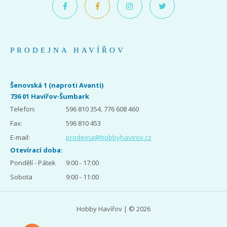
PRODEJNA HAVÍŘOV
Šenovská 1 (naproti Avanti)
736 01 Havířov-Šumbark
Telefon:
596 810 354, 776 608 460
Fax:
596 810 453
E-mail:
prodejna@hobbyhavirov.cz
Otevírací doba:
Pondělí - Pátek
9:00 - 17:00
Sobota
9:00 - 11:00
Hobby Havířov | © 2026