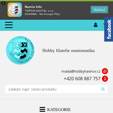
×
Numis Info
Stahuj
TRIPON DIGITAL s.r.o.
ZDARMA - Na Google Play
Hobby filatelie numismatika
@
mada@hobbyhavirov.cz
+420 608 887 757
KATEGORIE