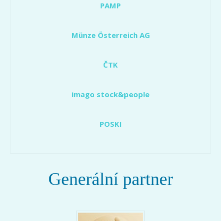
PAMP
Münze Österreich AG
ČTK
imago stock&people
POSKI
Generální partner