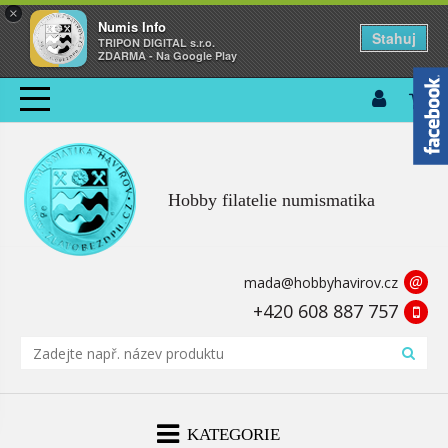
×
Numis Info
Stahuj
TRIPON DIGITAL s.r.o.
ZDARMA - Na Google Play
Hobby filatelie numismatika
@
mada@hobbyhavirov.cz
+420 608 887 757
KATEGORIE