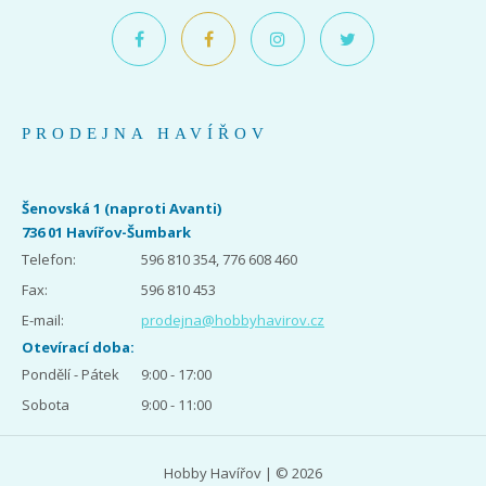
PRODEJNA HAVÍŘOV
Šenovská 1 (naproti Avanti)
736 01 Havířov-Šumbark
Telefon:
596 810 354, 776 608 460
Fax:
596 810 453
E-mail:
prodejna@hobbyhavirov.cz
Otevírací doba:
Pondělí - Pátek
9:00 - 17:00
Sobota
9:00 - 11:00
Hobby Havířov | © 2026