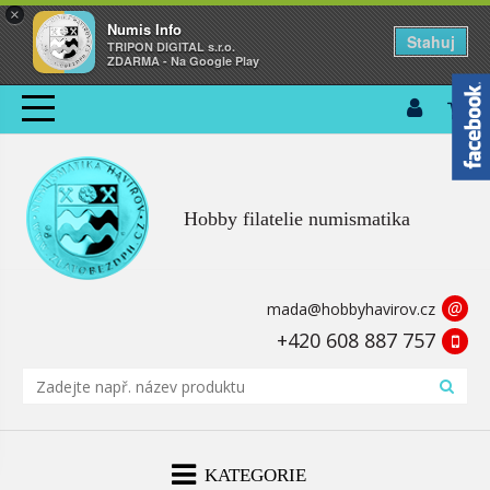
×
Numis Info
Stahuj
TRIPON DIGITAL s.r.o.
ZDARMA - Na Google Play
Hobby filatelie numismatika
@
mada@hobbyhavirov.cz
+420 608 887 757
KATEGORIE