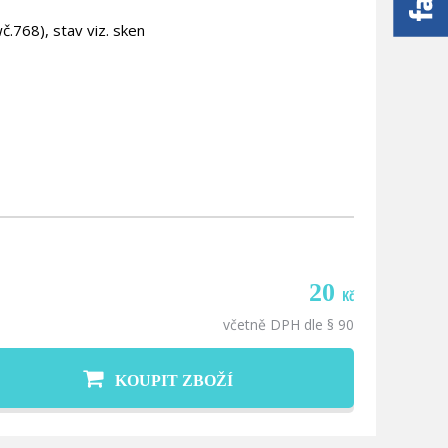
.768), stav viz. sken
20
Kč
včetně DPH dle § 90
KOUPIT ZBOŽÍ