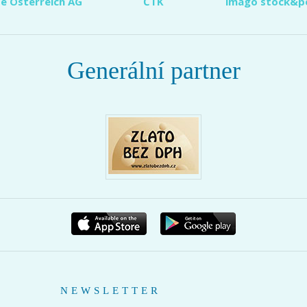
e Österreich AG
ČTK
imago stock&p
Generální partner
NEWSLETTER