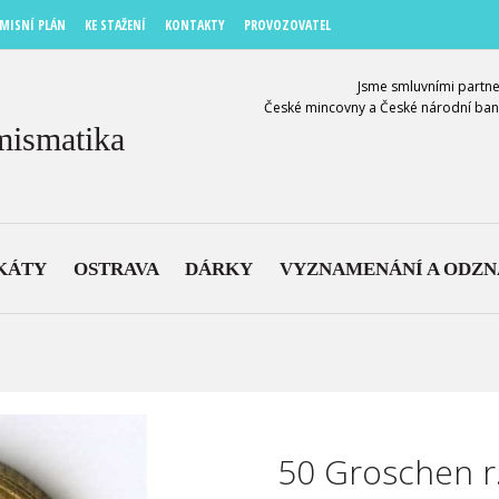
MISNÍ PLÁN
KE STAŽENÍ
KONTAKTY
PROVOZOVATEL
Jsme smluvními partne
České mincovny a České národní ban
mismatika
KÁTY
OSTRAVA
DÁRKY
VYZNAMENÁNÍ A ODZ
50 Groschen r