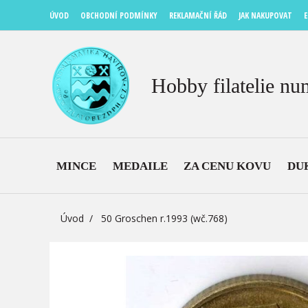
ÚVOD
OBCHODNÍ PODMÍNKY
REKLAMAČNÍ ŘÁD
JAK NAKUPOVAT
E
Hobby filatelie nu
MINCE
MEDAILE
ZA CENU KOVU
DU
Úvod
50 Groschen r.1993 (wč.768)