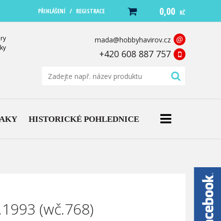
0,00
/
PŘIHLÁŠENÍ
REGISTRACE
KČ
ry
@
mada@hobbyhavirov.cz
ky
+420 608 887 757
NAKY
HISTORICKÉ POHLEDNICE
.1993 (wč.768)