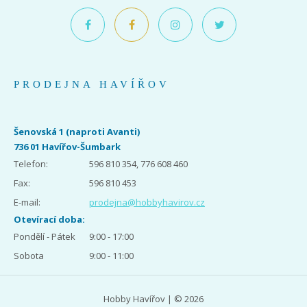
PRODEJNA HAVÍŘOV
Šenovská 1 (naproti Avanti)
736 01 Havířov-Šumbark
Telefon:
596 810 354, 776 608 460
Fax:
596 810 453
E-mail:
prodejna@hobbyhavirov.cz
Otevírací doba:
Pondělí - Pátek
9:00 - 17:00
Sobota
9:00 - 11:00
Hobby Havířov | © 2026