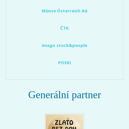
Münze Österreich AG
ČTK
imago stock&people
POSKI
Generální partner