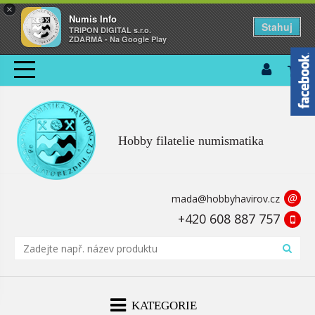
×
Numis Info
Stahuj
TRIPON DIGITAL s.r.o.
ZDARMA - Na Google Play
Hobby filatelie numismatika
@
mada@hobbyhavirov.cz
+420 608 887 757
KATEGORIE