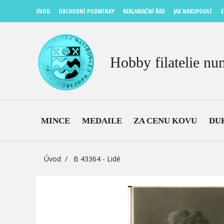
ÚVOD
OBCHODNÍ PODMÍNKY
REKLAMAČNÍ ŘÁD
JAK NAKUPOVAT
E
Hobby filatelie nu
MINCE
MEDAILE
ZA CENU KOVU
DU
Úvod
B 43364 - Lidé