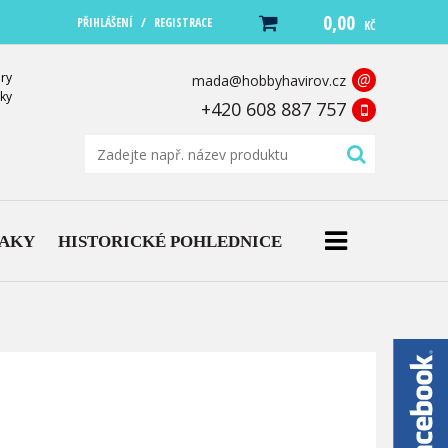
0,00
/
PŘIHLÁŠENÍ
REGISTRACE
KČ
ry
@
mada@hobbyhavirov.cz
ky
+420 608 887 757
NAKY
HISTORICKÉ POHLEDNICE