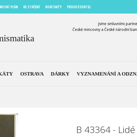
MISNÍ PLÁN
KE STAŽENÍ
KONTAKTY
PROVOZOVATEL
Jsme smluvními partne
České mincovny a České národní ban
mismatika
KÁTY
OSTRAVA
DÁRKY
VYZNAMENÁNÍ A ODZ
B 43364 - Lidé