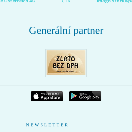
e Österreich AG
ČTK
imago stock&p
Generální partner
NEWSLETTER