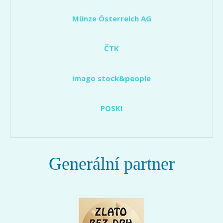
Münze Österreich AG
ČTK
imago stock&people
POSKI
Generální partner