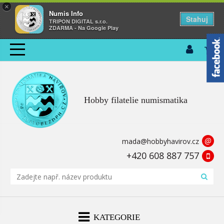
×
Numis Info
Stahuj
TRIPON DIGITAL s.r.o.
ZDARMA - Na Google Play
Hobby filatelie numismatika
@
mada@hobbyhavirov.cz
+420 608 887 757
KATEGORIE