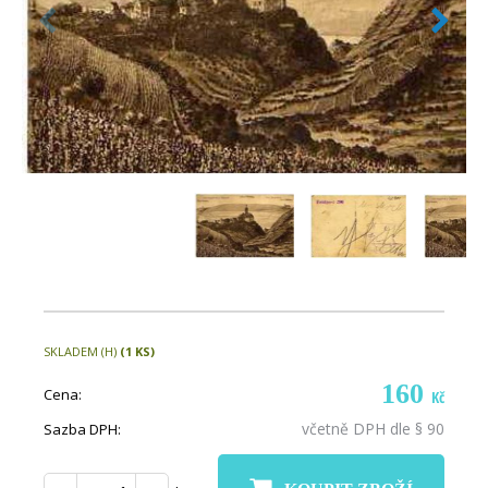
SKLADEM (H)
(1 KS)
160
Cena:
Kč
včetně DPH dle § 90
Sazba DPH: