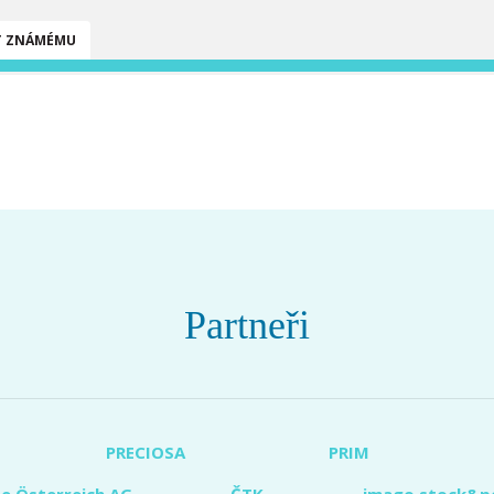
T ZNÁMÉMU
Partneři
PRECIOSA
PRIM
e Österreich AG
ČTK
imago stock&p