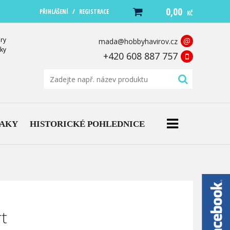
0,00
/
PŘIHLÁŠENÍ
REGISTRACE
KČ
ry
@
mada@hobbyhavirov.cz
ky
+420 608 887 757
NAKY
HISTORICKÉ POHLEDNICE
t