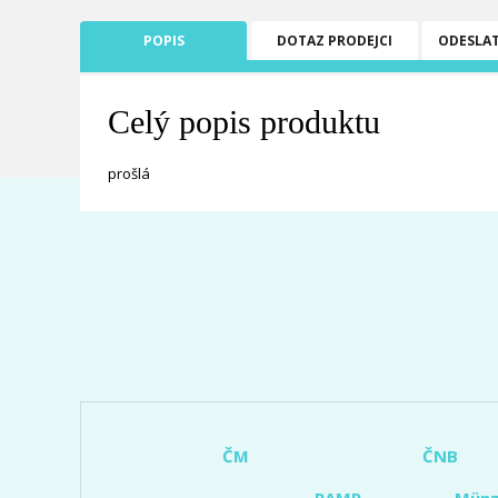
POPIS
DOTAZ PRODEJCI
ODESLA
Celý popis produktu
prošlá
ČM
ČNB
PAMP
Münz