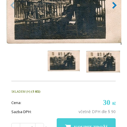
SKLADEM (H)
(1 KS)
30
Cena:
Kč
včetně DPH dle § 90
Sazba DPH: