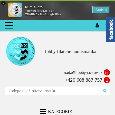
×
Numis Info
Stahuj
TRIPON DIGITAL s.r.o.
ZDARMA - Na Google Play
Hobby filatelie numismatika
@
mada@hobbyhavirov.cz
+420 608 887 757
KATEGORIE