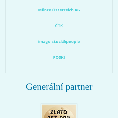
Münze Österreich AG
ČTK
imago stock&people
POSKI
Generální partner