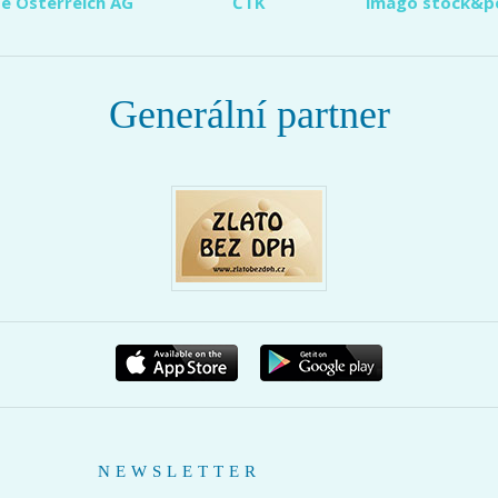
e Österreich AG
ČTK
imago stock&p
Generální partner
NEWSLETTER