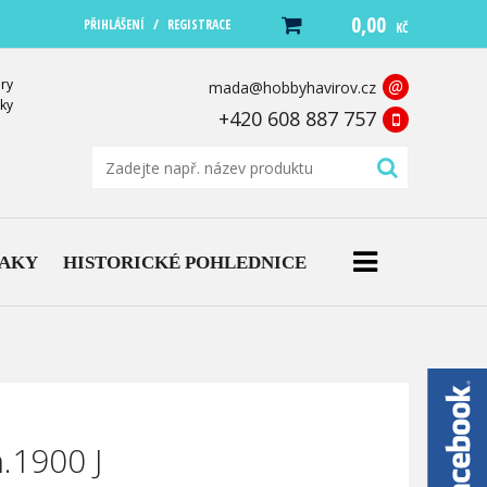
0,00
/
PŘIHLÁŠENÍ
REGISTRACE
KČ
ry
@
mada@hobbyhavirov.cz
ky
+420 608 887 757
NAKY
HISTORICKÉ POHLEDNICE
n.1900 J