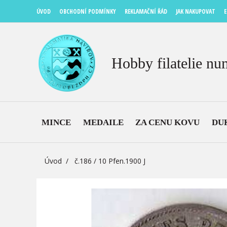
ÚVOD
OBCHODNÍ PODMÍNKY
REKLAMAČNÍ ŘÁD
JAK NAKUPOVAT
E
Hobby filatelie nu
MINCE
MEDAILE
ZA CENU KOVU
DU
Úvod
č.186 / 10 Pfen.1900 J