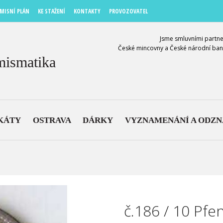
MISNÍ PLÁN
KE STAŽENÍ
KONTAKTY
PROVOZOVATEL
Jsme smluvními partne
České mincovny a České národní ban
mismatika
KÁTY
OSTRAVA
DÁRKY
VYZNAMENÁNÍ A ODZ
č.186 / 10 Pfe