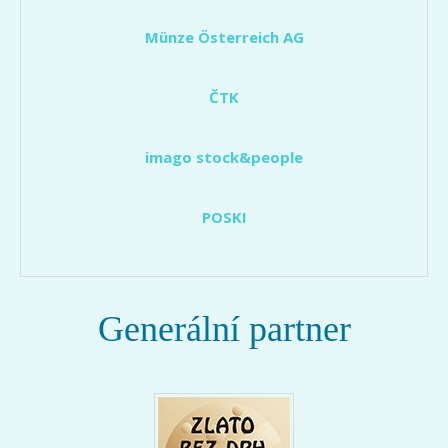
Münze Österreich AG
ČTK
imago stock&people
POSKI
Generální partner