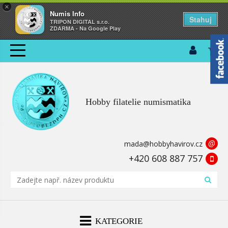
×
Numis Info
Stahuj
TRIPON DIGITAL s.r.o.
ZDARMA - Na Google Play
Hobby filatelie numismatika
@
mada@hobbyhavirov.cz
+420 608 887 757
KATEGORIE