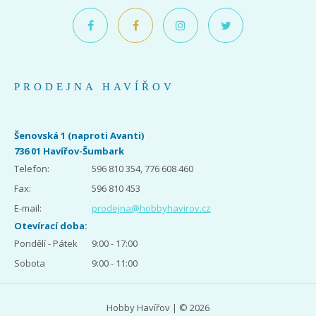
PRODEJNA HAVÍŘOV
Šenovská 1 (naproti Avanti)
736 01 Havířov-Šumbark
Telefon:
596 810 354, 776 608 460
Fax:
596 810 453
E-mail:
prodejna@hobbyhavirov.cz
Otevírací doba:
Pondělí - Pátek
9:00 - 17:00
Sobota
9:00 - 11:00
Hobby Havířov | © 2026