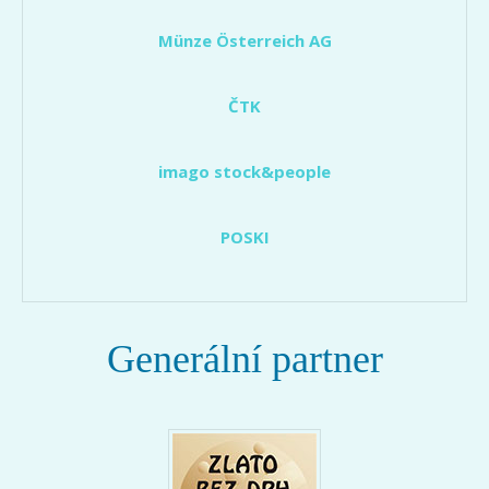
Münze Österreich AG
ČTK
imago stock&people
POSKI
Generální partner