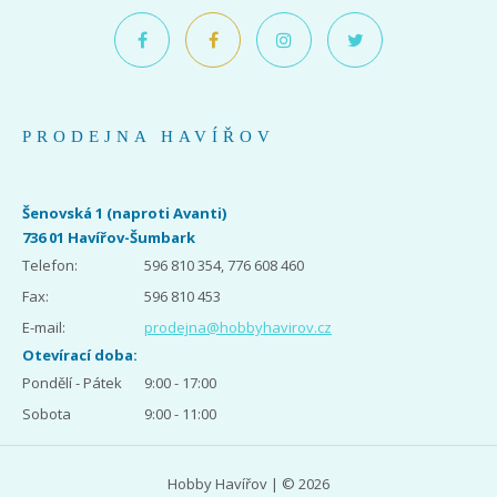
PRODEJNA HAVÍŘOV
Šenovská 1 (naproti Avanti)
736 01 Havířov-Šumbark
Telefon:
596 810 354, 776 608 460
Fax:
596 810 453
E-mail:
prodejna@hobbyhavirov.cz
Otevírací doba:
Pondělí - Pátek
9:00 - 17:00
Sobota
9:00 - 11:00
Hobby Havířov | © 2026