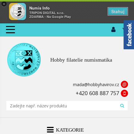
×
Numis Info
Stahuj
TRIPON DIGITAL s.r.o.
ZDARMA - Na Google Play
Hobby filatelie numismatika
@
mada@hobbyhavirov.cz
+420 608 887 757
KATEGORIE