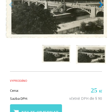
VYPRODÁNO
25
Cena:
Kč
včetně DPH dle § 90
Sazba DPH: