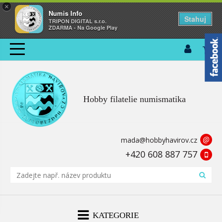
×
Numis Info
Stahuj
TRIPON DIGITAL s.r.o.
ZDARMA - Na Google Play
Hobby filatelie numismatika
@
mada@hobbyhavirov.cz
+420 608 887 757
KATEGORIE