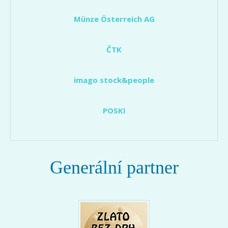
Münze Österreich AG
ČTK
imago stock&people
POSKI
Generální partner