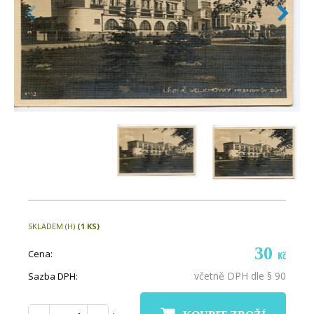
SKLADEM (H)
(1 KS)
30
Cena:
Kč
včetně DPH dle § 90
Sazba DPH: