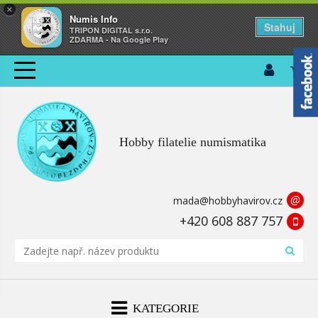
×
Numis Info
Stahuj
TRIPON DIGITAL s.r.o.
ZDARMA - Na Google Play
Hobby filatelie numismatika
@
mada@hobbyhavirov.cz
+420 608 887 757
KATEGORIE