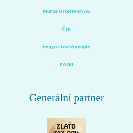
Münze Österreich AG
ČTK
imago stock&people
POSKI
Generální partner