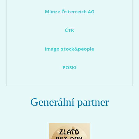
Münze Österreich AG
ČTK
imago stock&people
POSKI
Generální partner