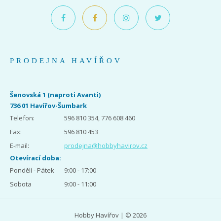
PRODEJNA HAVÍŘOV
Šenovská 1 (naproti Avanti)
736 01 Havířov-Šumbark
Telefon:
596 810 354, 776 608 460
Fax:
596 810 453
E-mail:
prodejna@hobbyhavirov.cz
Otevírací doba:
Pondělí - Pátek
9:00 - 17:00
Sobota
9:00 - 11:00
Hobby Havířov | © 2026