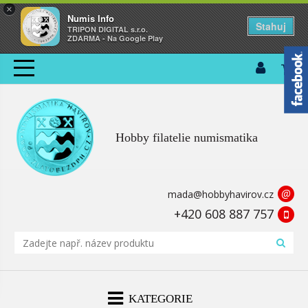
×
Numis Info
Stahuj
TRIPON DIGITAL s.r.o.
ZDARMA - Na Google Play
Hobby filatelie numismatika
@
mada@hobbyhavirov.cz
+420 608 887 757
KATEGORIE