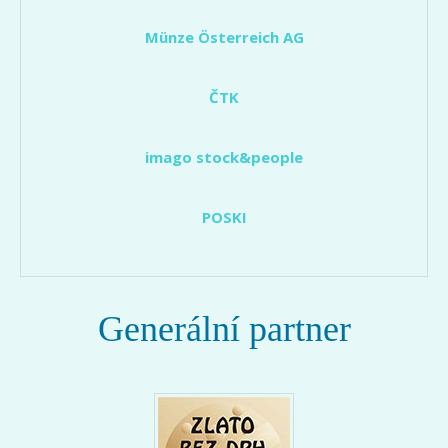
Münze Österreich AG
ČTK
imago stock&people
POSKI
Generální partner