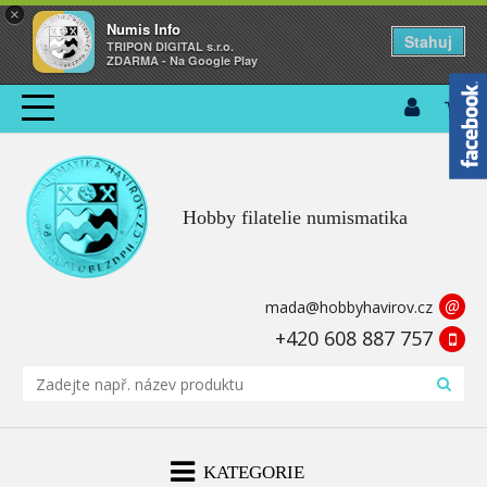
×
Numis Info
Stahuj
TRIPON DIGITAL s.r.o.
ZDARMA - Na Google Play
Hobby filatelie numismatika
@
mada@hobbyhavirov.cz
+420 608 887 757
KATEGORIE