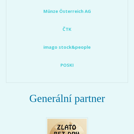
Münze Österreich AG
ČTK
imago stock&people
POSKI
Generální partner