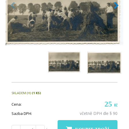
SKLADEM (H)
(1 KS)
25
Cena:
Kč
včetně DPH dle § 90
Sazba DPH: