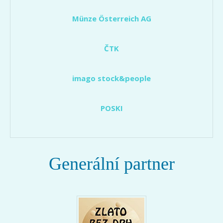
Münze Österreich AG
ČTK
imago stock&people
POSKI
Generální partner