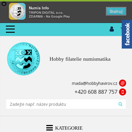
×
Numis Info
Stahuj
TRIPON DIGITAL s.r.o.
ZDARMA - Na Google Play
Hobby filatelie numismatika
@
mada@hobbyhavirov.cz
+420 608 887 757
KATEGORIE