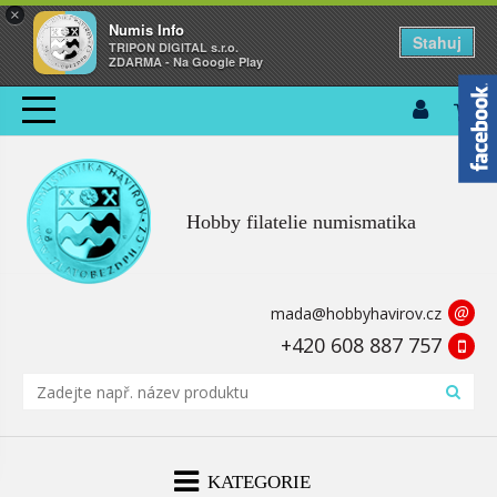
×
Numis Info
Stahuj
TRIPON DIGITAL s.r.o.
ZDARMA - Na Google Play
Hobby filatelie numismatika
@
mada@hobbyhavirov.cz
+420 608 887 757
KATEGORIE