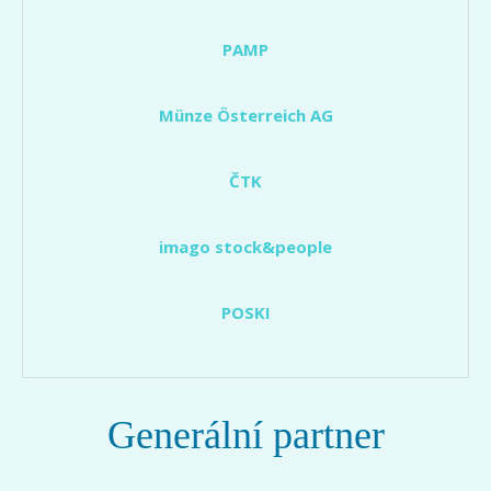
PAMP
Münze Österreich AG
ČTK
imago stock&people
POSKI
Generální partner