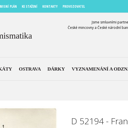
MISNÍ PLÁN
KE STAŽENÍ
KONTAKTY
PROVOZOVATEL
Jsme smluvními partne
České mincovny a České národní ban
mismatika
KÁTY
OSTRAVA
DÁRKY
VYZNAMENÁNÍ A ODZ
D 52194 - Fran