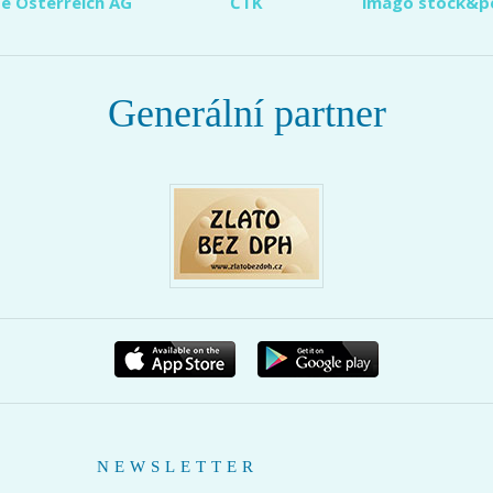
e Österreich AG
ČTK
imago stock&p
Generální partner
NEWSLETTER