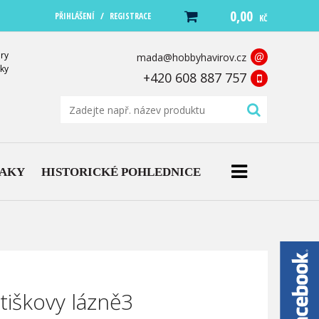
0,00
/
PŘIHLÁŠENÍ
REGISTRACE
KČ
ry
@
mada@hobbyhavirov.cz
ky
+420 608 887 757
NAKY
HISTORICKÉ POHLEDNICE
tiškovy lázně3