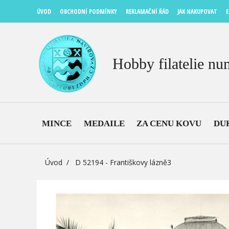
ÚVOD
OBCHODNÍ PODMÍNKY
REKLAMAČNÍ ŘÁD
JAK NAKUPOVAT
E
Hobby filatelie nu
MINCE
MEDAILE
ZA CENU KOVU
DU
Úvod
D 52194 - Františkovy lázně3