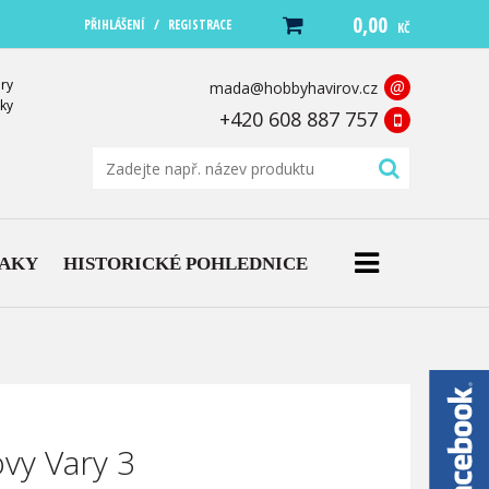
0,00
/
PŘIHLÁŠENÍ
REGISTRACE
KČ
ry
@
mada@hobbyhavirov.cz
ky
+420 608 887 757
NAKY
HISTORICKÉ POHLEDNICE
ovy Vary 3