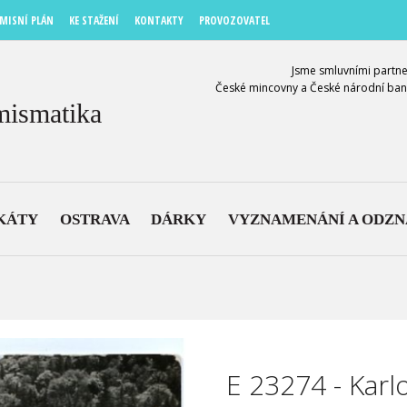
MISNÍ PLÁN
KE STAŽENÍ
KONTAKTY
PROVOZOVATEL
Jsme smluvními partne
České mincovny a České národní ban
mismatika
KÁTY
OSTRAVA
DÁRKY
VYZNAMENÁNÍ A ODZ
E 23274 - Karl