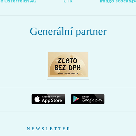
e Österreich AG
ČTK
imago stock&p
Generální partner
NEWSLETTER