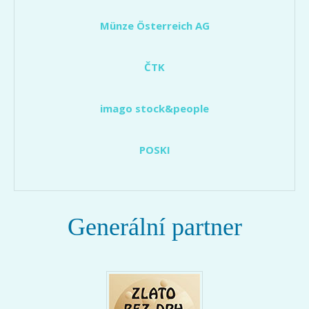
Münze Österreich AG
ČTK
imago stock&people
POSKI
Generální partner