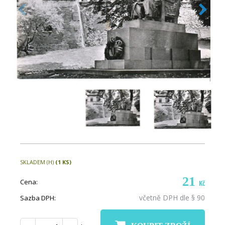
SKLADEM (H)
(1 KS)
21
Cena:
Kč
včetně DPH dle § 90
Sazba DPH: