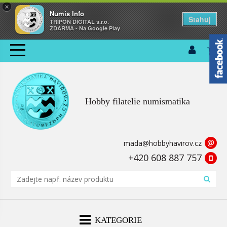
×
Numis Info
Stahuj
TRIPON DIGITAL s.r.o.
ZDARMA - Na Google Play
Hobby filatelie numismatika
@
mada@hobbyhavirov.cz
+420 608 887 757
KATEGORIE