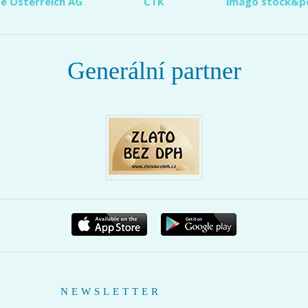
e Österreich AG
ČTK
imago stock&p
Generální partner
NEWSLETTER