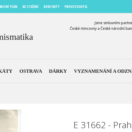
MISNÍ PLÁN
KE STAŽENÍ
KONTAKTY
PROVOZOVATEL
Jsme smluvními partne
České mincovny a České národní ban
mismatika
KÁTY
OSTRAVA
DÁRKY
VYZNAMENÁNÍ A ODZ
E 31662 - Pra