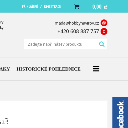
0,00
/
PŘIHLÁŠENÍ
REGISTRACE
KČ
ry
@
mada@hobbyhavirov.cz
ky
+420 608 887 757
NAKY
HISTORICKÉ POHLEDNICE
ha3