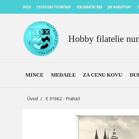
ÚVOD
OBCHODNÍ PODMÍNKY
REKLAMAČNÍ ŘÁD
JAK NAKUPOVAT
E
Hobby filatelie nu
MINCE
MEDAILE
ZA CENU KOVU
DU
Úvod
E 31662 - Praha3