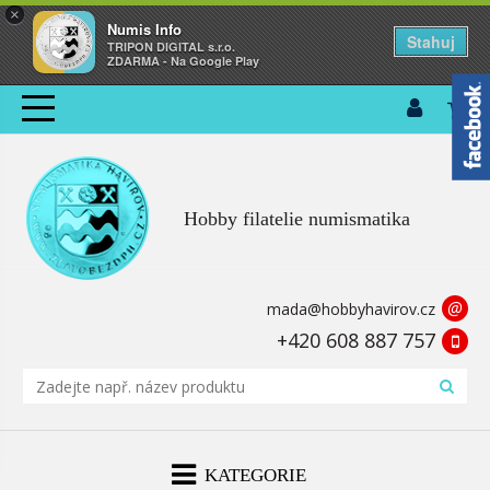
×
Numis Info
Stahuj
TRIPON DIGITAL s.r.o.
ZDARMA - Na Google Play
Hobby filatelie numismatika
@
mada@hobbyhavirov.cz
+420 608 887 757
KATEGORIE