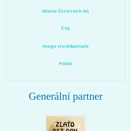
Münze Österreich AG
ČTK
imago stock&people
POSKI
Generální partner