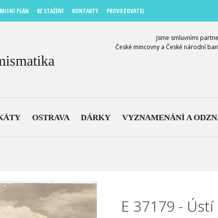
MISNÍ PLÁN
KE STAŽENÍ
KONTAKTY
PROVOZOVATEL
Jsme smluvními partne
České mincovny a České národní ban
mismatika
KÁTY
OSTRAVA
DÁRKY
VYZNAMENÁNÍ A ODZ
E 37179 - Úst