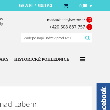
0,00
/
PŘIHLÁŠENÍ
REGISTRACE
KČ
ry
@
mada@hobbyhavirov.cz
ky
+420 608 887 757
NAKY
HISTORICKÉ POHLEDNICE
í nad Labem