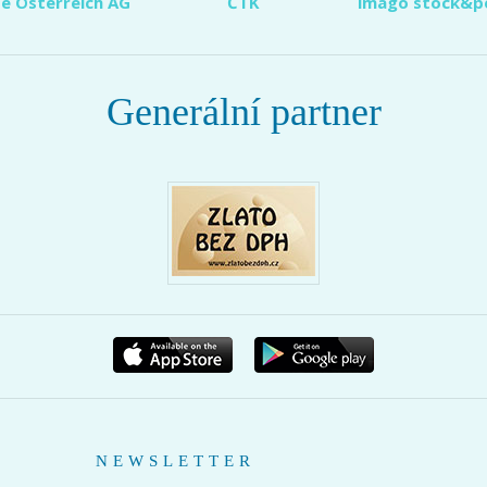
e Österreich AG
ČTK
imago stock&p
Generální partner
NEWSLETTER