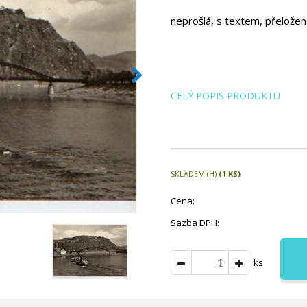
neprošlá, s textem, přeložen
CELÝ POPIS PRODUKTU
SKLADEM (H)
(1 KS)
Cena:
Sazba DPH:
ks