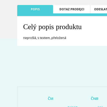
POPIS
DOTAZ PRODEJCI
ODESLA
Celý popis produktu
neprošlá, s textem, přeložená
ČM
ČNB