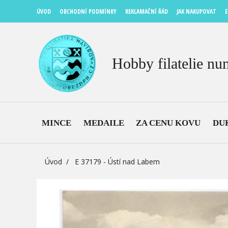
ÚVOD
OBCHODNÍ PODMÍNKY
REKLAMAČNÍ ŘÁD
JAK NAKUPOVAT
E
Hobby filatelie nu
MINCE
MEDAILE
ZA CENU KOVU
DU
Úvod
E 37179 - Ústí nad Labem