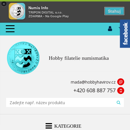
×
Numis Info
Stahuj
TRIPON DIGITAL s.r.o.
ZDARMA - Na Google Play
Hobby filatelie numismatika
@
mada@hobbyhavirov.cz
+420 608 887 757
KATEGORIE