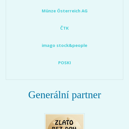
Münze Österreich AG
ČTK
imago stock&people
POSKI
Generální partner