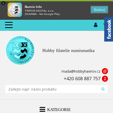
×
Numis Info
Stahuj
TRIPON DIGITAL s.r.o.
ZDARMA - Na Google Play
Hobby filatelie numismatika
@
mada@hobbyhavirov.cz
+420 608 887 757
KATEGORIE