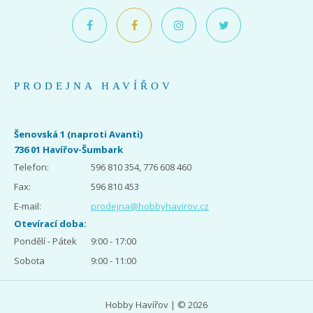
PRODEJNA HAVÍŘOV
Šenovská 1 (naproti Avanti)
736 01 Havířov-Šumbark
Telefon:
596 810 354, 776 608 460
Fax:
596 810 453
E-mail:
prodejna@hobbyhavirov.cz
Otevírací doba:
Pondělí - Pátek
9:00 - 17:00
Sobota
9:00 - 11:00
Hobby Havířov | © 2026