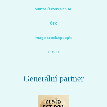
Münze Österreich AG
ČTK
imago stock&people
POSKI
Generální partner