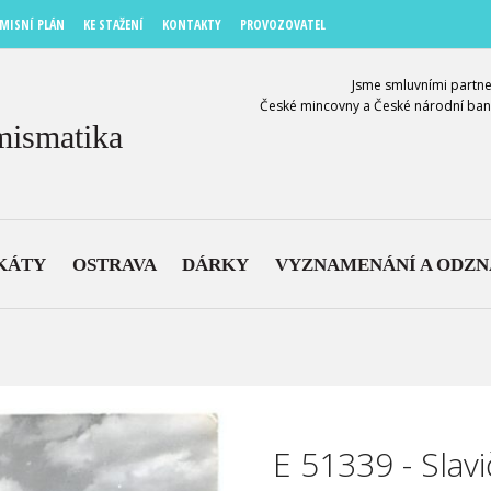
MISNÍ PLÁN
KE STAŽENÍ
KONTAKTY
PROVOZOVATEL
Jsme smluvními partne
České mincovny a České národní ban
mismatika
KÁTY
OSTRAVA
DÁRKY
VYZNAMENÁNÍ A ODZ
E 51339 - Slavi