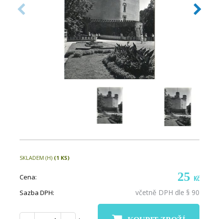
SKLADEM (H)
(1 KS)
25
Cena:
Kč
včetně DPH dle § 90
Sazba DPH: