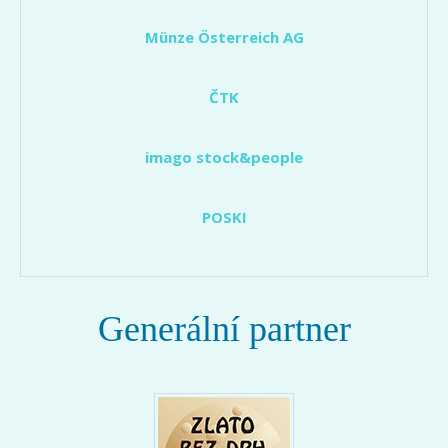
Münze Österreich AG
ČTK
imago stock&people
POSKI
Generální partner