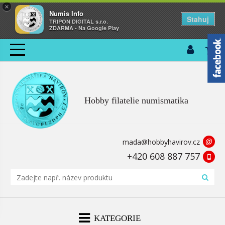
×
Numis Info
Stahuj
TRIPON DIGITAL s.r.o.
ZDARMA - Na Google Play
Hobby filatelie numismatika
@
mada@hobbyhavirov.cz
+420 608 887 757
KATEGORIE