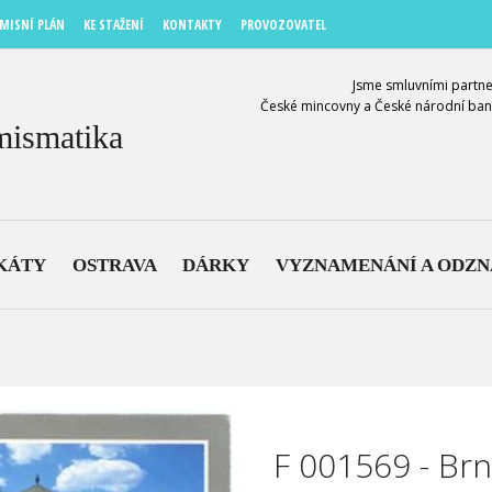
MISNÍ PLÁN
KE STAŽENÍ
KONTAKTY
PROVOZOVATEL
Jsme smluvními partne
České mincovny a České národní ban
mismatika
KÁTY
OSTRAVA
DÁRKY
VYZNAMENÁNÍ A ODZ
F 001569 - Br