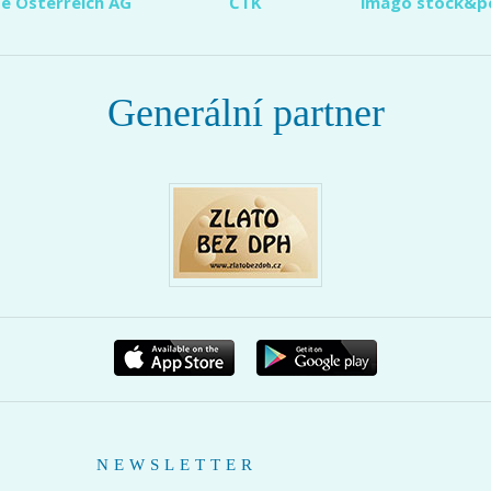
e Österreich AG
ČTK
imago stock&p
Generální partner
NEWSLETTER