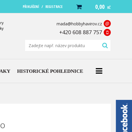
0,00
/
PŘIHLÁŠENÍ
REGISTRACE
KČ
ry
@
mada@hobbyhavirov.cz
ky
+420 608 887 757
NAKY
HISTORICKÉ POHLEDNICE
no