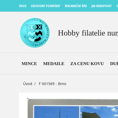
ÚVOD
OBCHODNÍ PODMÍNKY
REKLAMAČNÍ ŘÁD
JAK NAKUPOVAT
E
Hobby filatelie nu
MINCE
MEDAILE
ZA CENU KOVU
DU
Úvod
F 001569 - Brno