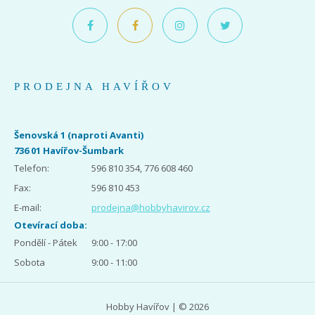
PRODEJNA HAVÍŘOV
Šenovská 1 (naproti Avanti)
736 01 Havířov-Šumbark
Telefon:
596 810 354, 776 608 460
Fax:
596 810 453
E-mail:
prodejna@hobbyhavirov.cz
Otevírací doba:
Pondělí - Pátek
9:00 - 17:00
Sobota
9:00 - 11:00
Hobby Havířov | © 2026