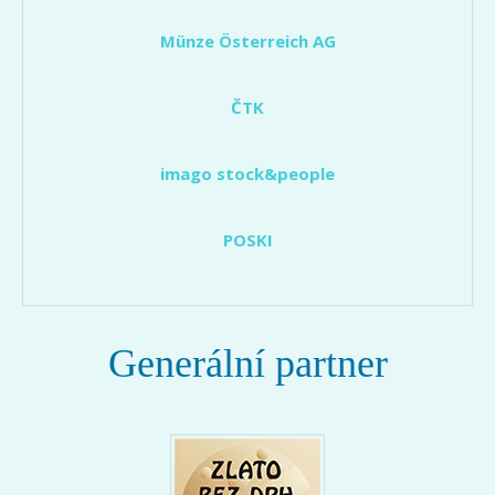
Münze Österreich AG
ČTK
imago stock&people
POSKI
Generální partner