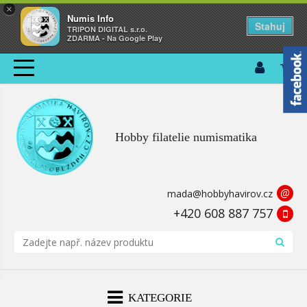
×
Numis Info
Stahuj
TRIPON DIGITAL s.r.o.
ZDARMA - Na Google Play
Hobby filatelie numismatika
@
mada@hobbyhavirov.cz
+420 608 887 757
KATEGORIE