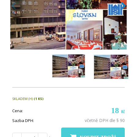
SKLADEM (H)
(1 KS)
18
Cena:
Kč
včetně DPH dle § 90
Sazba DPH: