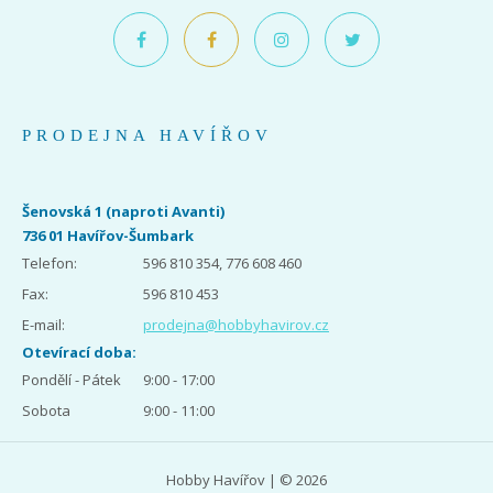
PRODEJNA HAVÍŘOV
Šenovská 1 (naproti Avanti)
736 01 Havířov-Šumbark
Telefon:
596 810 354, 776 608 460
Fax:
596 810 453
E-mail:
prodejna@hobbyhavirov.cz
Otevírací doba:
Pondělí - Pátek
9:00 - 17:00
Sobota
9:00 - 11:00
Hobby Havířov | © 2026