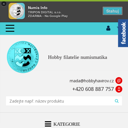
×
Numis Info
Stahuj
TRIPON DIGITAL s.r.o.
ZDARMA - Na Google Play
Hobby filatelie numismatika
@
mada@hobbyhavirov.cz
+420 608 887 757
KATEGORIE