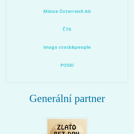
Münze Österreich AG
ČTK
imago stock&people
POSKI
Generální partner