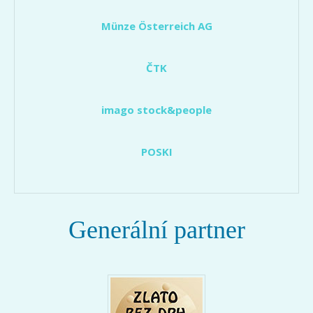
Münze Österreich AG
ČTK
imago stock&people
POSKI
Generální partner