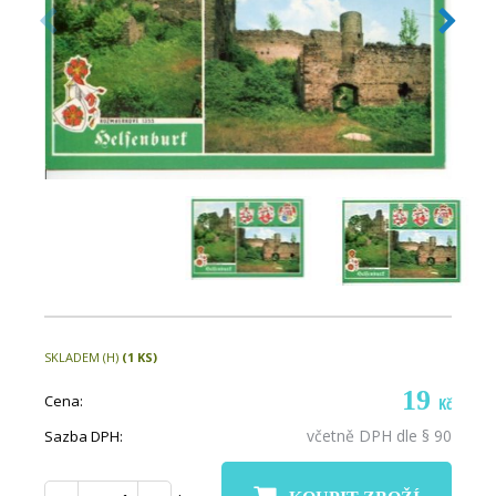
SKLADEM (H)
(1 KS)
19
Cena:
Kč
včetně DPH dle § 90
Sazba DPH: