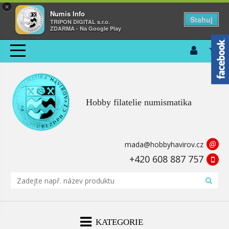
×
Numis Info
Stahuj
TRIPON DIGITAL s.r.o.
ZDARMA - Na Google Play
Hobby filatelie numismatika
@
mada@hobbyhavirov.cz
+420 608 887 757
KATEGORIE