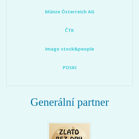
Münze Österreich AG
ČTK
imago stock&people
POSKI
Generální partner