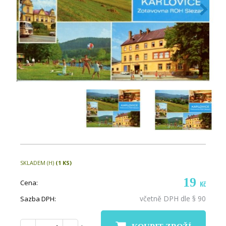
SKLADEM (H)
(1 KS)
19
Cena:
Kč
včetně DPH dle § 90
Sazba DPH: