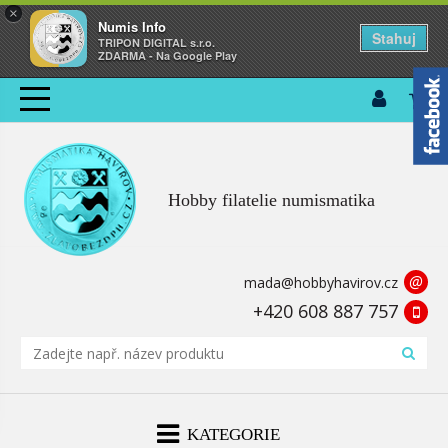
×
Numis Info
Stahuj
TRIPON DIGITAL s.r.o.
ZDARMA - Na Google Play
Hobby filatelie numismatika
@
mada@hobbyhavirov.cz
+420 608 887 757
KATEGORIE