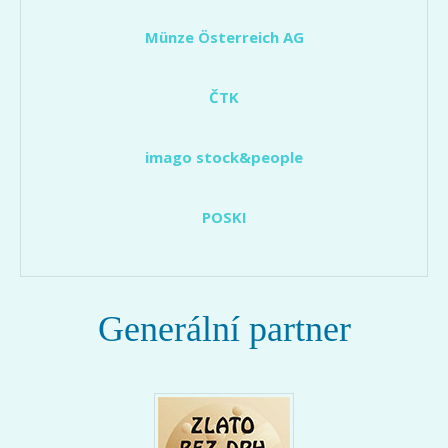
Münze Österreich AG
ČTK
imago stock&people
POSKI
Generální partner