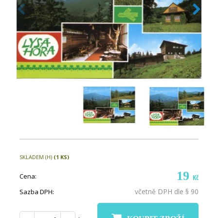
SKLADEM (H)
(1 KS)
19
Cena:
Kč
včetně DPH dle § 90
Sazba DPH: