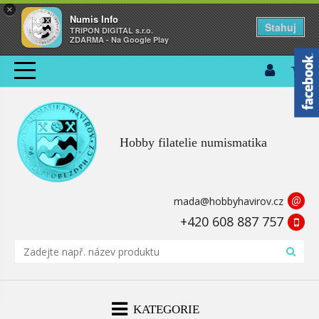
×
Numis Info
Stahuj
TRIPON DIGITAL s.r.o.
ZDARMA - Na Google Play
Hobby filatelie numismatika
@
mada@hobbyhavirov.cz
+420 608 887 757
KATEGORIE