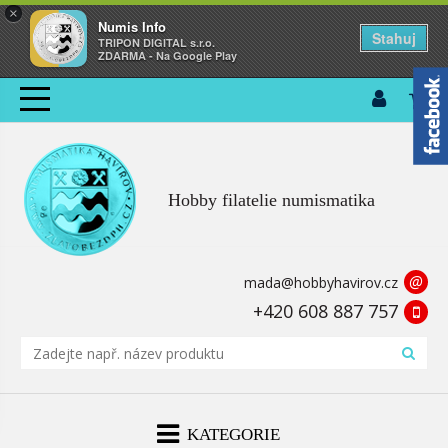
×
Numis Info
Stahuj
TRIPON DIGITAL s.r.o.
ZDARMA - Na Google Play
Hobby filatelie numismatika
@
mada@hobbyhavirov.cz
+420 608 887 757
KATEGORIE