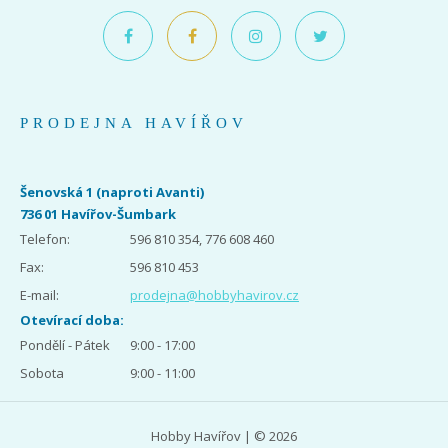
PRODEJNA HAVÍŘOV
Šenovská 1 (naproti Avanti)
736 01 Havířov-Šumbark
Telefon:
596 810 354, 776 608 460
Fax:
596 810 453
E-mail:
prodejna@hobbyhavirov.cz
Otevírací doba:
Pondělí - Pátek
9:00 - 17:00
Sobota
9:00 - 11:00
Hobby Havířov | © 2026