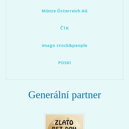
Münze Österreich AG
ČTK
imago stock&people
POSKI
Generální partner