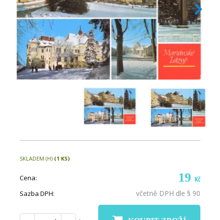
SKLADEM (H)
(1 KS)
19
Cena:
Kč
včetně DPH dle § 90
Sazba DPH: