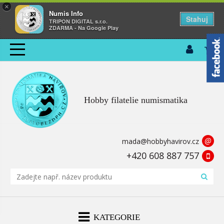
×
Numis Info
Stahuj
TRIPON DIGITAL s.r.o.
ZDARMA - Na Google Play
Hobby filatelie numismatika
@
mada@hobbyhavirov.cz
+420 608 887 757
KATEGORIE