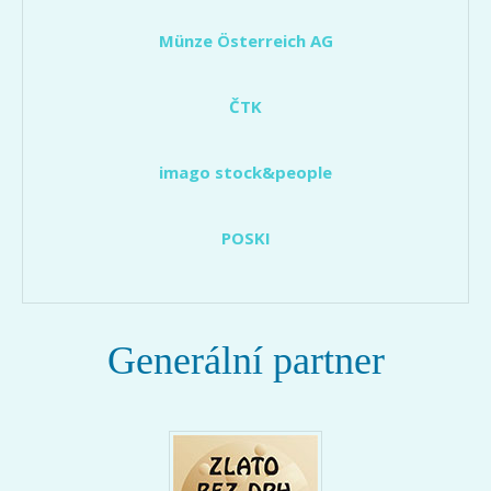
Münze Österreich AG
ČTK
imago stock&people
POSKI
Generální partner