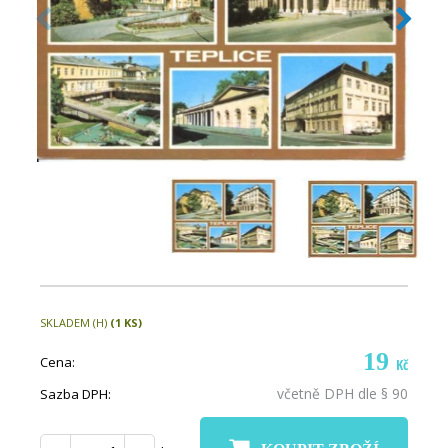
SKLADEM (H)
(1 KS)
19
Cena:
Kč
včetně DPH dle § 90
Sazba DPH: