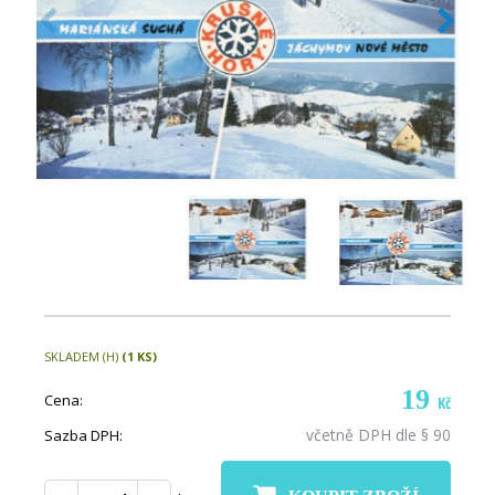
SKLADEM (H)
(1 KS)
19
Cena:
Kč
včetně DPH dle § 90
Sazba DPH: