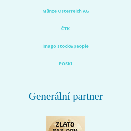
Münze Österreich AG
ČTK
imago stock&people
POSKI
Generální partner