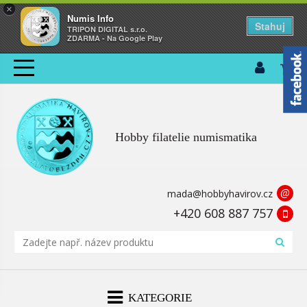
×
Numis Info
Stahuj
TRIPON DIGITAL s.r.o.
ZDARMA - Na Google Play
Hobby filatelie numismatika
@
mada@hobbyhavirov.cz
+420 608 887 757
KATEGORIE