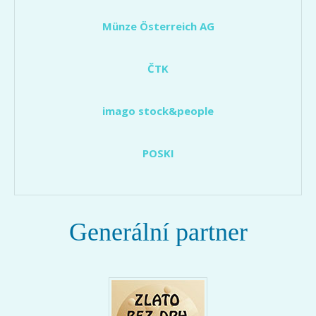
Münze Österreich AG
ČTK
imago stock&people
POSKI
Generální partner