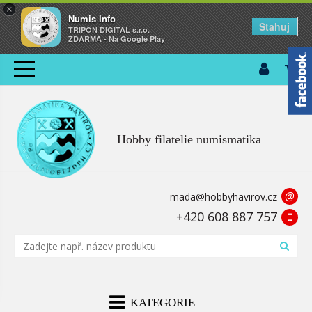
×
Numis Info
Stahuj
TRIPON DIGITAL s.r.o.
ZDARMA - Na Google Play
Hobby filatelie numismatika
@
mada@hobbyhavirov.cz
+420 608 887 757
KATEGORIE