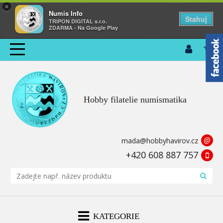
×
Numis Info
Stahuj
TRIPON DIGITAL s.r.o.
ZDARMA - Na Google Play
Hobby filatelie numismatika
@
mada@hobbyhavirov.cz
+420 608 887 757
KATEGORIE