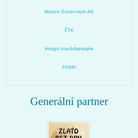
Münze Österreich AG
ČTK
imago stock&people
POSKI
Generální partner