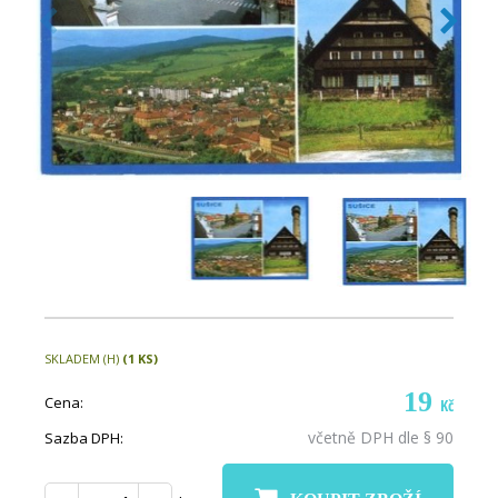
SKLADEM (H)
(1 KS)
19
Cena:
Kč
včetně DPH dle § 90
Sazba DPH: