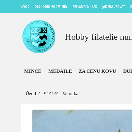
ÚVOD
OBCHODNÍ PODMÍNKY
REKLAMAČNÍ ŘÁD
JAK NAKUPOVAT
E
Hobby filatelie nu
MINCE
MEDAILE
ZA CENU KOVU
DU
Úvod
F 19140 - Sobotka