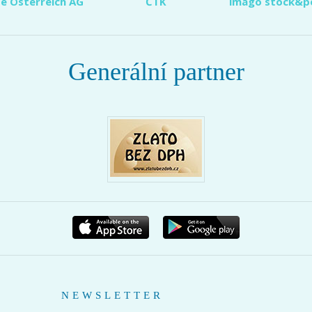
e Österreich AG
ČTK
imago stock&p
Generální partner
NEWSLETTER