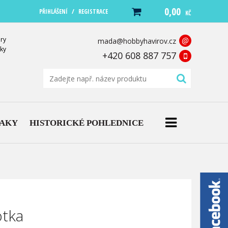
0,00
/
PŘIHLÁŠENÍ
REGISTRACE
KČ
ry
@
mada@hobbyhavirov.cz
ky
+420 608 887 757
NAKY
HISTORICKÉ POHLEDNICE
otka