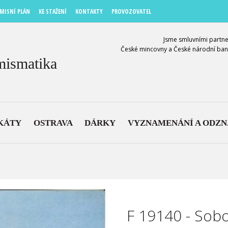
MISNÍ PLÁN
KE STAŽENÍ
KONTAKTY
PROVOZOVATEL
Jsme smluvními partne
České mincovny a České národní ban
mismatika
KÁTY
OSTRAVA
DÁRKY
VYZNAMENÁNÍ A ODZ
F 19140 - Sob