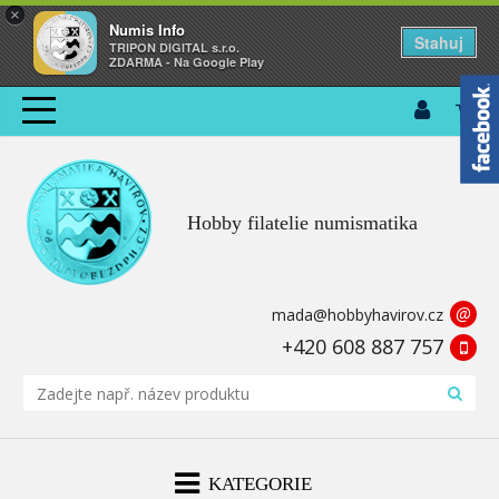
×
Numis Info
Stahuj
TRIPON DIGITAL s.r.o.
ZDARMA - Na Google Play
Hobby filatelie numismatika
@
mada@hobbyhavirov.cz
+420 608 887 757
KATEGORIE