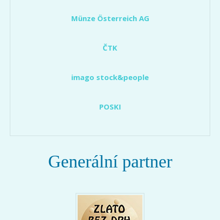
Münze Österreich AG
ČTK
imago stock&people
POSKI
Generální partner