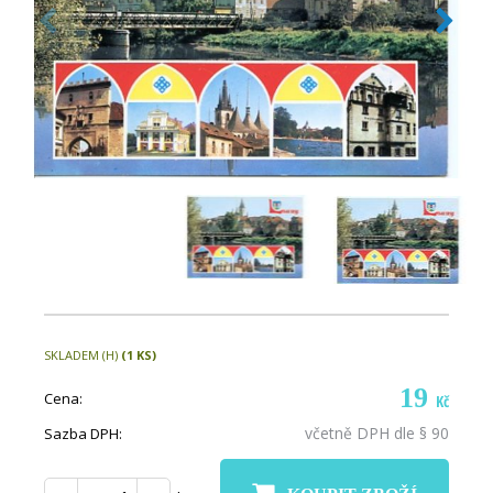
SKLADEM (H)
(1 KS)
19
Cena:
Kč
včetně DPH dle § 90
Sazba DPH: