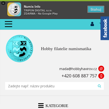
×
Numis Info
Stahuj
TRIPON DIGITAL s.r.o.
ZDARMA - Na Google Play
Hobby filatelie numismatika
@
mada@hobbyhavirov.cz
+420 608 887 757
KATEGORIE