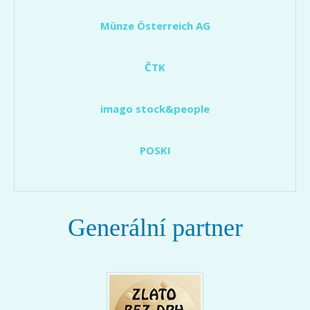
Münze Österreich AG
ČTK
imago stock&people
POSKI
Generální partner