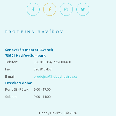
PRODEJNA HAVÍŘOV
Šenovská 1 (naproti Avanti)
736 01 Havířov-Šumbark
Telefon:
596 810 354, 776 608 460
Fax:
596 810 453
E-mail:
prodejna@hobbyhavirov.cz
Otevírací doba:
Pondělí - Pátek
9:00 - 17:00
Sobota
9:00 - 11:00
Hobby Havířov | © 2026