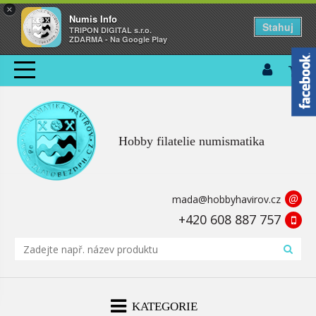
×
Numis Info
Stahuj
TRIPON DIGITAL s.r.o.
ZDARMA - Na Google Play
Hobby filatelie numismatika
@
mada@hobbyhavirov.cz
+420 608 887 757
KATEGORIE