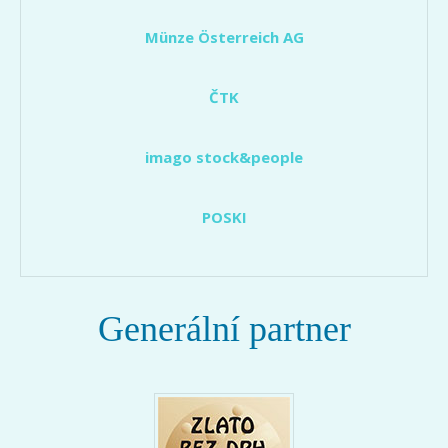
Münze Österreich AG
ČTK
imago stock&people
POSKI
Generální partner