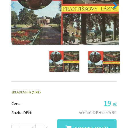
SKLADEM (H)
(1 KS)
19
Cena:
Kč
včetně DPH dle § 90
Sazba DPH: