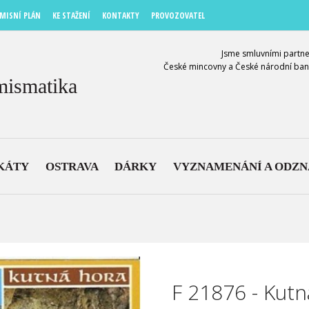
MISNÍ PLÁN
KE STAŽENÍ
KONTAKTY
PROVOZOVATEL
Jsme smluvními partne
České mincovny a České národní ban
mismatika
KÁTY
OSTRAVA
DÁRKY
VYZNAMENÁNÍ A ODZ
F 21876 - Kut