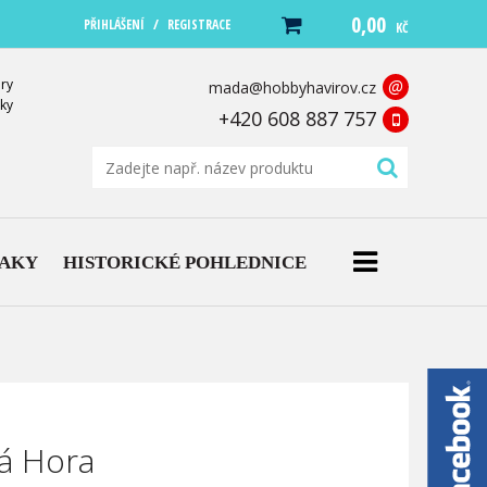
0,00
/
PŘIHLÁŠENÍ
REGISTRACE
KČ
ry
@
mada@hobbyhavirov.cz
ky
+420 608 887 757
NAKY
HISTORICKÉ POHLEDNICE
ná Hora