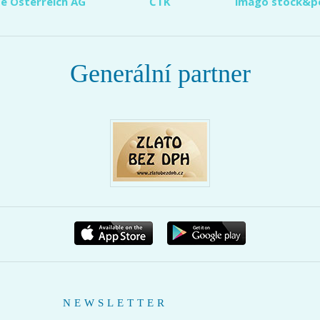
e Österreich AG
ČTK
imago stock&p
Generální partner
NEWSLETTER