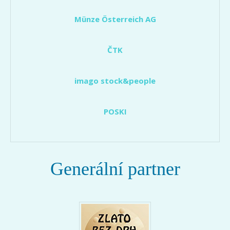
Münze Österreich AG
ČTK
imago stock&people
POSKI
Generální partner