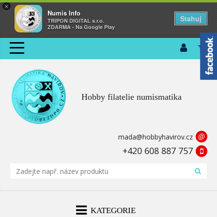
×
Numis Info
Stahuj
TRIPON DIGITAL s.r.o.
ZDARMA - Na Google Play
Hobby filatelie numismatika
@
mada@hobbyhavirov.cz
+420 608 887 757
KATEGORIE