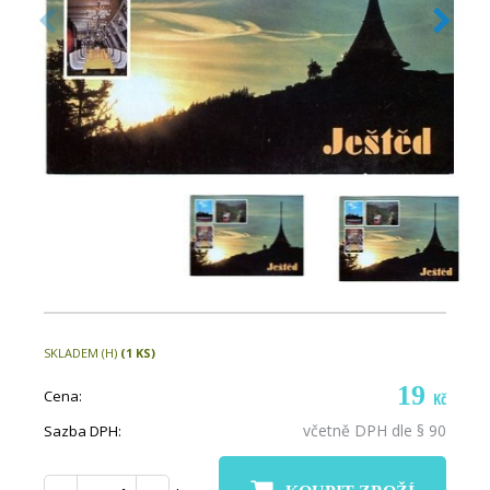
SKLADEM (H)
(1 KS)
19
Cena:
Kč
včetně DPH dle § 90
Sazba DPH: