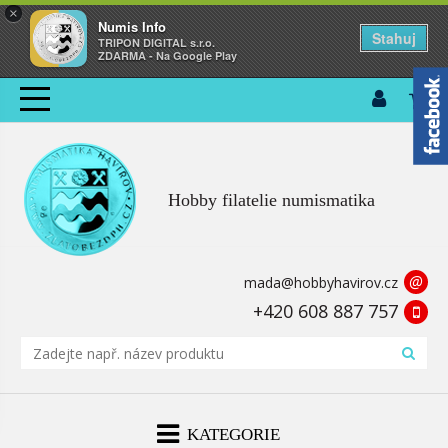
×
Numis Info
Stahuj
TRIPON DIGITAL s.r.o.
ZDARMA - Na Google Play
Hobby filatelie numismatika
@
mada@hobbyhavirov.cz
+420 608 887 757
KATEGORIE