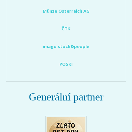
Münze Österreich AG
ČTK
imago stock&people
POSKI
Generální partner