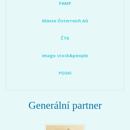
PAMP
Münze Österreich AG
ČTK
imago stock&people
POSKI
Generální partner