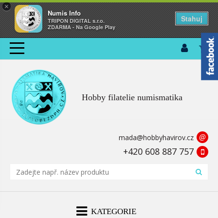
×
Numis Info
Stahuj
TRIPON DIGITAL s.r.o.
ZDARMA - Na Google Play
Hobby filatelie numismatika
@
mada@hobbyhavirov.cz
+420 608 887 757
KATEGORIE