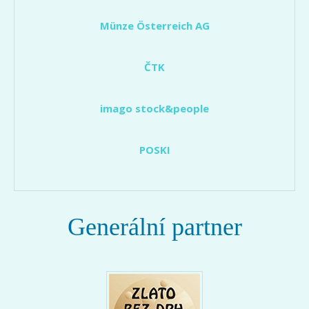
Münze Österreich AG
ČTK
imago stock&people
POSKI
Generální partner