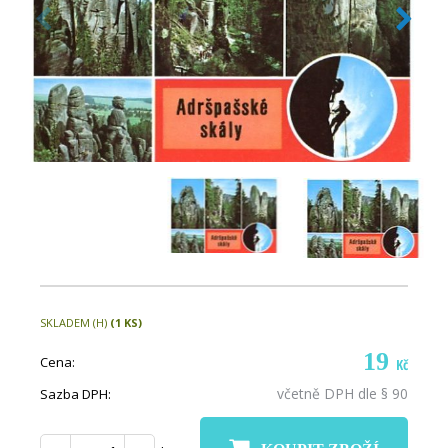
SKLADEM (H)
(1 KS)
19
Cena:
Kč
včetně DPH dle § 90
Sazba DPH: