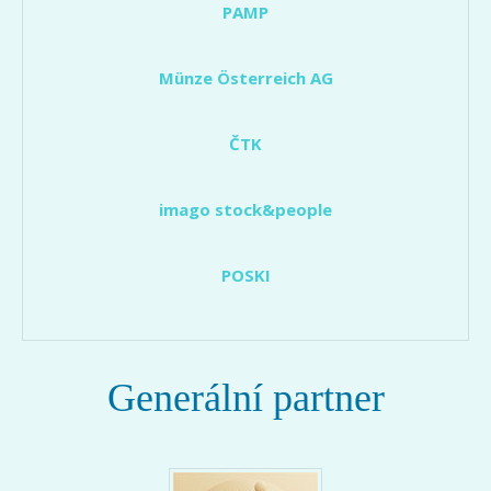
PAMP
Münze Österreich AG
ČTK
imago stock&people
POSKI
Generální partner